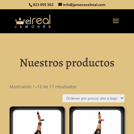
923 095 562
info@jamoneselreal.com
Nuestros productos
Ordenado
Mostrando 1–12 de 17 resultados
por
precio:
alto
a
bajo