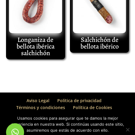
Longaniza de
Salchichón de
bellota ibérica
bellota ibérico
salchichón
Aviso Legal
Política de privacidad
Términos y condiciones
Política de Cookies
Usamos cookies para asegurar que te damos la mejor
experiencia en nuestra web. Si continúas usando este sitio,
asumiremos que estás de acuerdo con ello.
Copyright ©2020 Jamones El Real • Productos Ibéricos | Todos