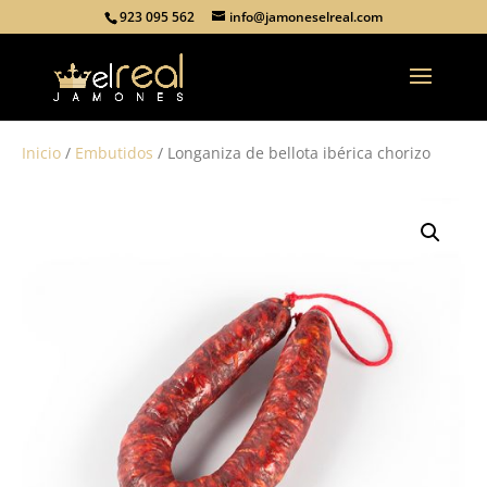
923 095 562
info@jamoneselreal.com
Inicio
/
Embutidos
/ Longaniza de bellota ibérica chorizo